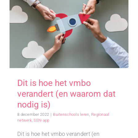
Dit is hoe het vmbo
verandert (en waarom dat
nodig is)
8 december 2022
|
Buitenschools leren
,
Regionaal
netwerk
,
SEN-app
Dit is hoe het vmbo verandert (en