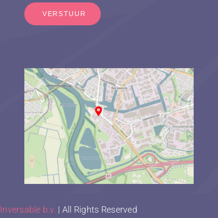
VERSTUUR
Inversable b.v.
| All Rights Reserved