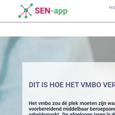
Skip
H
Dit is hoe het vmbo verandert (en wa
to
content
DIT IS HOE HET VMBO VE
Het vmbo zou dé plek moeten zijn waar
voorbereidend middelbaar beroepsonde
arbeidsmarkt. De afgelopen jaren is dui