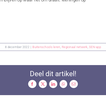
8 december 2022
|
Buitenschools leren
,
Regionaal netwerk
,
SEN-app
Deel dit artikel!
Facebook
X
LinkedIn
WhatsApp
Email