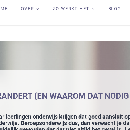
OME
OVER
ZO WERKT HET
BLOG
arom dat nodig is)
Home
Buitenschools leren
Regio
RANDERT (EN WAAROM DAT NODIG 
 leerlingen onderwijs krijgen dat goed aansluit op 
rwijs. Beroepsonderwijs dus, dan verwacht je dat
delijk geworden dat dat niet altijd het geval is. Le