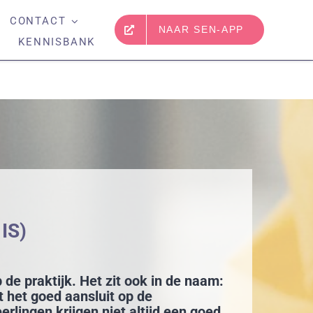
CONTACT
NAAR SEN-APP
naal netwerk
SEN-app
Dit is hoe het vmbo verandert (en waarom dat nodig is)
KENNISBANK
IS)
de praktijk. Het zit ook in de naam:
 het goed aansluit op de
erlingen krijgen niet altijd een goed