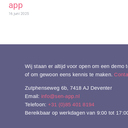
app
16 juni 2025
Wij staan er altijd voor open om een demo
of om gewoon eens kennis te maken.
Conta
Zutphenseweg 6b, 7418 AJ Deventer
Email:
info@sen-app.nl
Telefoon:
+31 (0)85 401 8194
Bereikbaar op werkdagen van 9:00 tot 17:0