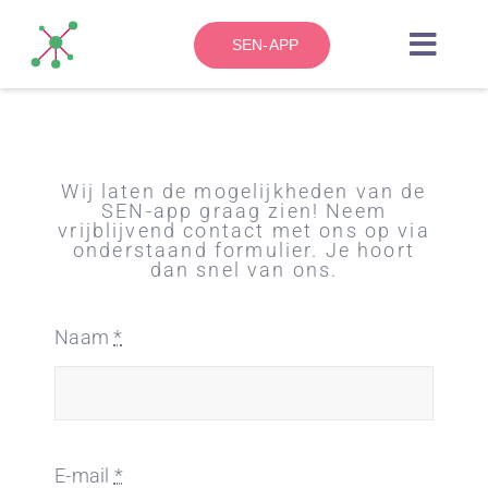
Skip
to
SEN-APP
Toggl
content
Navig
HOME
Wij laten de mogelijkheden van de
OVER
SEN-app graag zien! Neem
vrijblijvend contact met ons op via
onderstaand formulier. Je hoort
dan snel van ons.
ZO WERKT HET
Naam
*
BLOG
CONTACT
E-mail
*
KENNISBANK