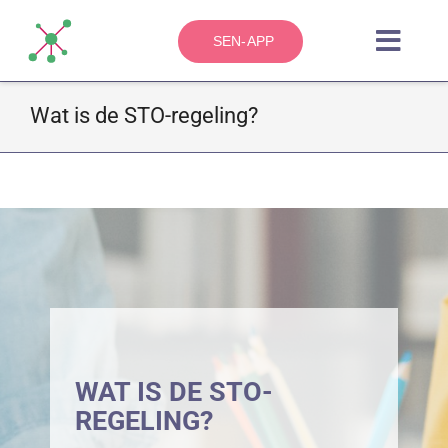
Skip
to
SEN-APP
Toggl
content
Navig
Wat is de STO-regeling?
HOME
OVER
ZO WERKT HET
BLOG
CONTACT
WAT IS DE STO-
REGELING?
KENNISBANK