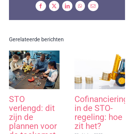
Facebook
X
LinkedIn
WhatsApp
Email
Gerelateerde berichten
STO
Cofinanciering
verlengd: dit
in de STO-
zijn de
regeling: hoe
plannen voor
zit het?