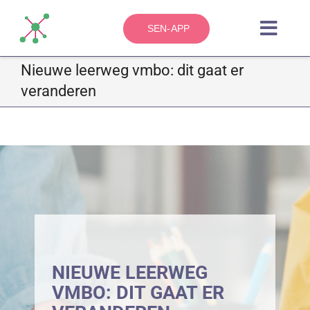
Skip
to
SEN-APP
Toggl
content
Navig
Nieuwe leerweg vmbo: dit gaat er
HOME
veranderen
OVER
ZO WERKT HET
BLOG
CONTACT
NIEUWE LEERWEG
VMBO: DIT GAAT ER
KENNISBANK