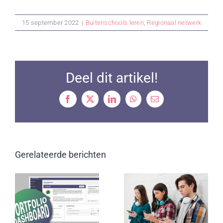
15 september 2022
|
Buitenschools leren
,
Regionaal netwerk
Deel dit artikel!
Facebook
X
LinkedIn
WhatsApp
Email
Gerelateerde berichten