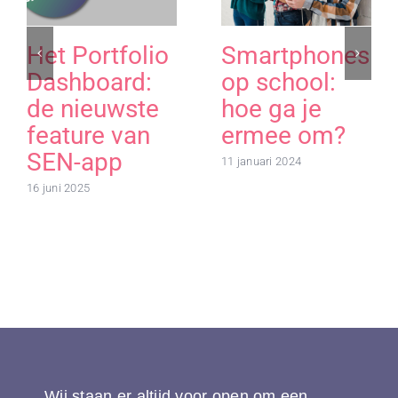
Het Portfolio
Smartphones
Dashboard:
op school:
de nieuwste
hoe ga je
feature van
ermee om?
SEN-app
11 januari 2024
16 juni 2025
Wij staan er altijd voor open om een