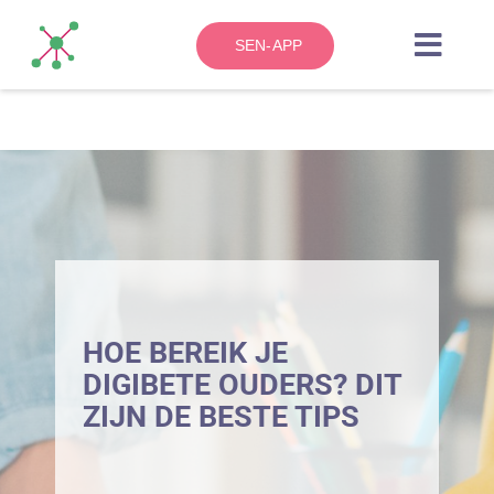
Skip
to
SEN-APP
Toggl
content
Navig
HOME
OVER
ZO WERKT HET
BLOG
HOE BEREIK JE
DIGIBETE OUDERS? DIT
ZIJN DE BESTE TIPS
CONTACT
KENNISBANK