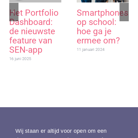
Het Portfolio
Smartphones
Dashboard:
op school:
de nieuwste
hoe ga je
feature van
ermee om?
SEN-app
11 januari 2024
16 juni 2025
Wij staan er altijd voor open om een