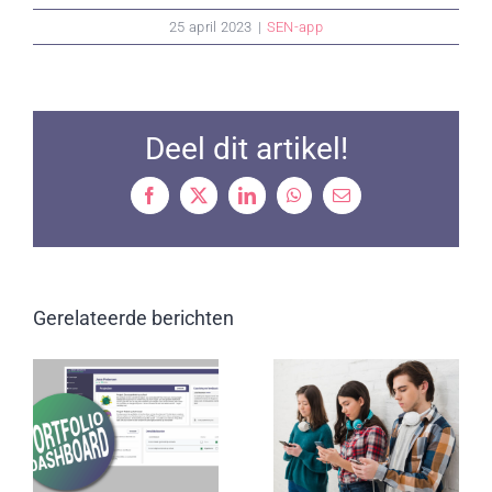
25 april 2023
|
SEN-app
Deel dit artikel!
Facebook
X
LinkedIn
WhatsApp
Email
Gerelateerde berichten