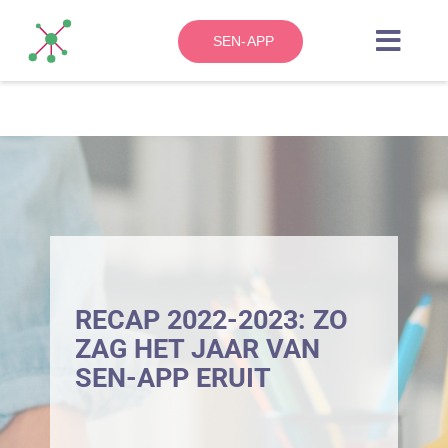
Skip
to
SEN-APP
Toggl
content
Navig
HOME
OVER
ZO WERKT HET
BLOG
RECAP 2022-2023: ZO
ZAG HET JAAR VAN
SEN-APP ERUIT
CONTACT
KENNISBANK