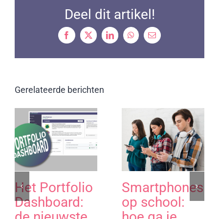
Deel dit artikel!
Facebook
X
LinkedIn
WhatsApp
Email
Gerelateerde berichten
Het Portfolio
Smartphones
Dashboard:
op school:
de nieuwste
hoe ga je