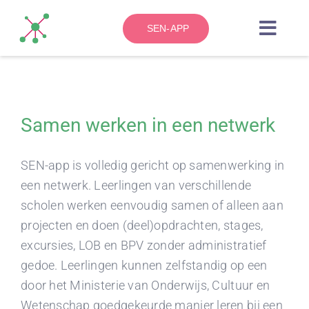
Skip
to
SEN-APP
Toggl
content
Navig
HOME
Samen werken in een netwerk
OVER
SEN-app is volledig gericht op samenwerking in
ZO WERKT HET
een netwerk. Leerlingen van verschillende
scholen werken eenvoudig samen of alleen aan
BLOG
projecten en doen (deel)opdrachten, stages,
excursies, LOB en BPV zonder administratief
CONTACT
gedoe. Leerlingen kunnen zelfstandig op een
door het Ministerie van Onderwijs, Cultuur en
Wetenschap goedgekeurde manier leren bij een
KENNISBANK