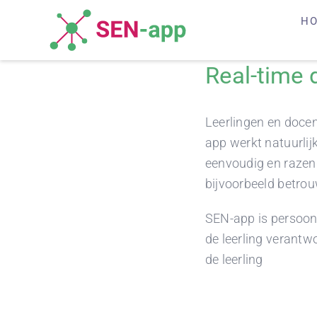
Skip
H
to
content
Real-time d
Leerlingen en docen
app werkt natuurli
eenvoudig en razend
bijvoorbeeld betrou
SEN-app is persoonli
de leerling verantwo
de leerling